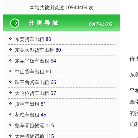
本站共被浏览过 10944404 次
东莞货车出租
80
东莞大型货车出租
80
价
东莞平板车出租
84
中山货车出租
60
东
珠三角货车出租
66
平
大吨位货车出租
57
牵
货柜车出租
81
的
花栏车出租
45
消
整车零担物流
115
大件货物运输
115