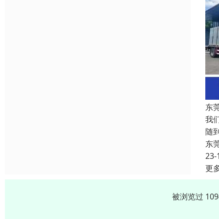
东
我
随
东
23-
更
被浏览过 10