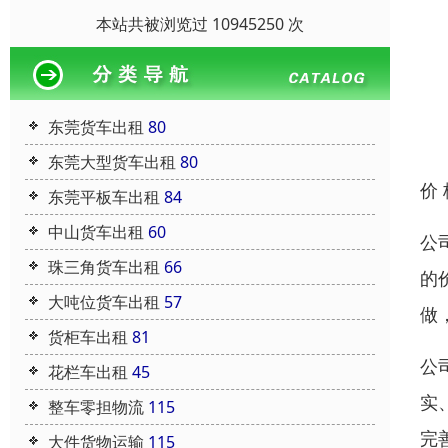
本站共被浏览过 10945250 次
东莞货车出租
80
东莞大型货车出租
80
价
东莞平板车出租
84
中山货车出租
60
公
珠三角货车出租
66
的
大吨位货车出租
57
做
货柜车出租
81
公
花栏车出租
45
实
整车零担物流
115
完
大件货物运输
115