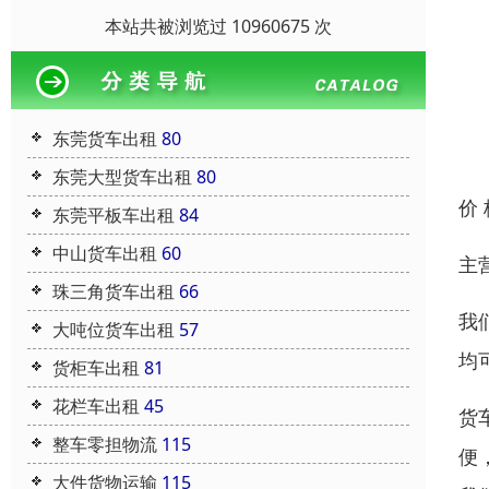
本站共被浏览过 10960675 次
东莞货车出租
80
东莞大型货车出租
80
价
东莞平板车出租
84
中山货车出租
60
主
珠三角货车出租
66
我
大吨位货车出租
57
均
货柜车出租
81
花栏车出租
45
货
整车零担物流
115
便
大件货物运输
115